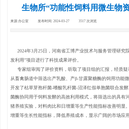
生物所“功能性饲料用微生物
来源:
办公室
|
发布时间:
2024-03-27
|
3517
次浏览
|
2024年3月25日，河南省工博产业技术与服务管理研
发利用”项目进行了科技成果评价。
专家组审阅了评价资料，听取了项目组的汇报，经质疑和
从畜禽肠道中筛选出产乳酸、产β-甘露聚糖酶的饲用功能
开发了枯草芽孢杆菌-嗜酸乳杆菌-沼泽红假单胞菌联合发
菌酶协同用于饲料发酵的高效利用模式，将筛选出的具有河
猪养殖实验，对料肉比和日增重等生产性能指标改善明显
增重等生长性能指标，降低养殖成本，显示广阔的市场应